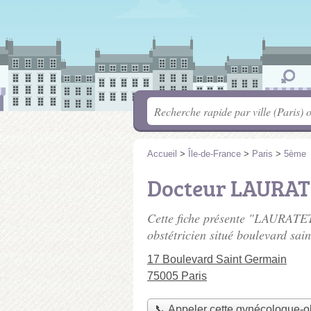
Accueil
>
Île-de-France
>
Paris
>
5ème
Docteur LAURAT
Cette fiche présente "LAURAT
obstétricien situé
boulevard sai
17 Boulevard Saint Germain
75005 Paris
📞 Appeler cette gynécologue-o