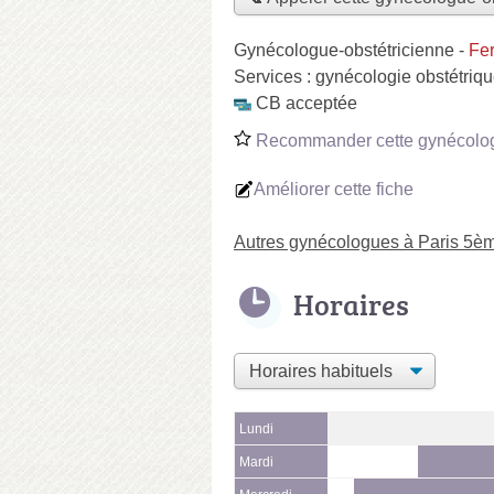
Gynécologue-obstétricienne
-
Fe
Services :
gynécologie obstétriq
CB acceptée
Recommander cette gynécolog
Améliorer cette fiche
Autres gynécologues à Paris 5è
Horaires
Lundi
Mardi