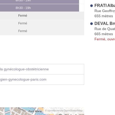
8h30 - 19h
FRATI Alb
8h30 - 19h
Rue Geoffroy
655 mètres
Fermé
DEVAL Br
Fermé
Rue de Quat
Fermé
665 mètres
Fermé, ouvr
la gynécologue-obstétricienne
rgien-gynecologue-paris.com
© contributeurs OpenStreetMap