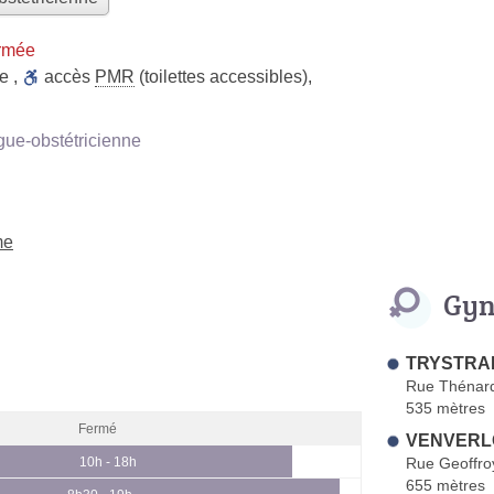
rmée
ue
,
accès
PMR
(toilettes accessibles)
,
ue-obstétricienne
me
Gyn
TRYSTRAM
Rue Thénar
535 mètres
Fermé
VENVERLO
Rue Geoffroy
10h - 18h
655 mètres