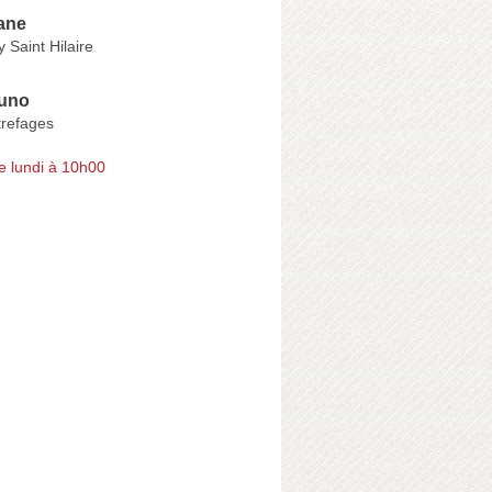
ane
 Saint Hilaire
uno
refages
e lundi à 10h00