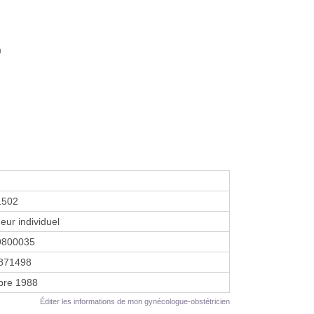
m
1502
eur individuel
9800035
871498
bre 1988
Éditer les informations de mon gynécologue-obstétricien