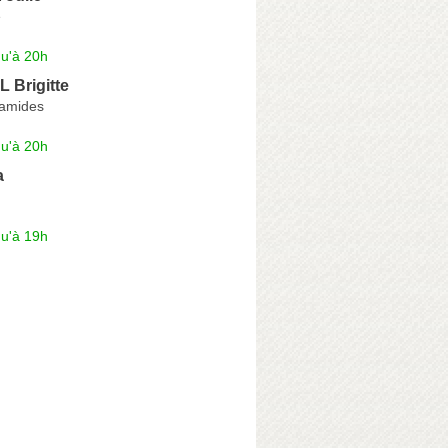
e
qu'à 20h
Brigitte
ramides
qu'à 20h
a
qu'à 19h