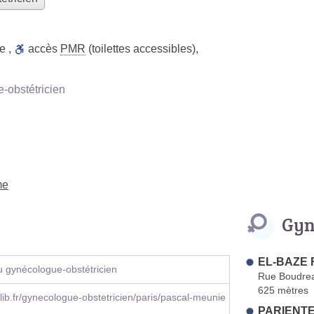
ue
,
accès
PMR
(toilettes accessibles)
,
obstétricien
me
Gyn
EL-BAZE 
 gynécologue-obstétricien
Rue Boudre
625 mètres
ib.fr/gynecologue-obstetricien/paris/pascal-meunie
PARIENTE 