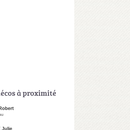
écos à proximité
Robert
au
Julie