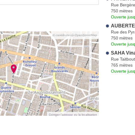
Rue Bergèr
750 mètres
Ouverte jus
AUBERTEL 
Rue des Py
© contributeurs OpenStreetMap
750 mètres
Ouverte jus
SAHA Vin
Rue Taitbout
765 mètres
Ouverte jus
Corriger l’adresse ou la localisation