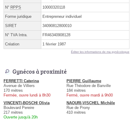
N°
RPPS
10000320118
Forme juridique
Entrepreneur individuel
SIRET
34090812800010
N° TVA Intra.
FR46340908128
Création
1 février 1987
Éditer les informations de ma gynécologue
Gynécos à proximité
FERRETTI Caterina
PIERRE Guillaume
Avenue de Villiers
Rue Théodore de Banville
170 mètres
184 mètres
Fermée, ouvre lundi à 8h30
Fermé, ouvre mardi à 9h00
VINCENTI-BOSCHI Olivia
NAOURI-VISCHEL Michèle
Boulevard Pereire
Rue de Prony
217 mètres
410 mètres
Ouverte jusqu'à 20h