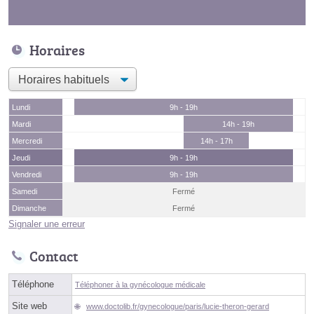
Horaires
Lundi
9h - 19h
Mardi
14h - 19h
Mercredi
14h - 17h
Jeudi
9h - 19h
Vendredi
9h - 19h
Samedi
Fermé
Dimanche
Fermé
Signaler une erreur
Contact
Téléphone
Téléphoner à la gynécologue médicale
Site web
www.doctolib.fr/gynecologue/paris/lucie-theron-gerard