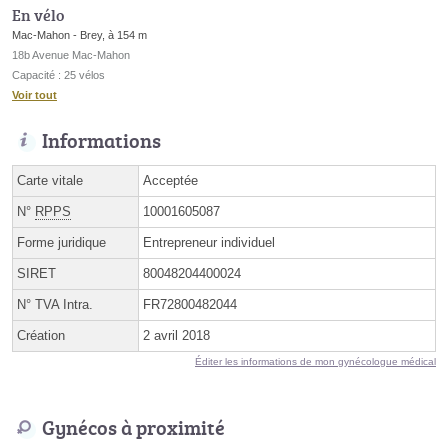
En vélo
Mac-Mahon - Brey, à 154 m
18b Avenue Mac-Mahon
Capacité : 25 vélos
Voir tout
Informations
Carte vitale
Acceptée
N°
RPPS
10001605087
Forme juridique
Entrepreneur individuel
SIRET
80048204400024
N° TVA Intra.
FR72800482044
Création
2 avril 2018
Éditer les informations de mon gynécologue médical
Gynécos à proximité