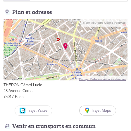
Plan et adresse
© contributeurs OpenStreetMap
Corriger l’adresse ou la localisation
THERON-Gérard Lucie
28 Avenue Carnot
75017 Paris
Trajet Waze
Trajet Maps
Venir en transports en commun