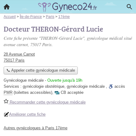
Accueil
>
Île-de-France
>
Paris
>
17ème
Docteur THERON-Gérard Lucie
Cette fiche présente "THERON-Gérard Lucie", gynécologue médical situé
avenue carnot
, 75017 Paris.
28 Avenue Carnot
75017 Paris
📞 Appeler cette gynécologue médicale
Gynécologue médicale
-
Ouverte jusqu'à 19h
Services :
gynécologie obstétrique
,
gynécologie médicale
,
accès
PMR
(toilettes accessibles)
,
CB acceptée
Recommander cette gynécologue médicale
Améliorer cette fiche
Autres gynécologues à Paris 17ème