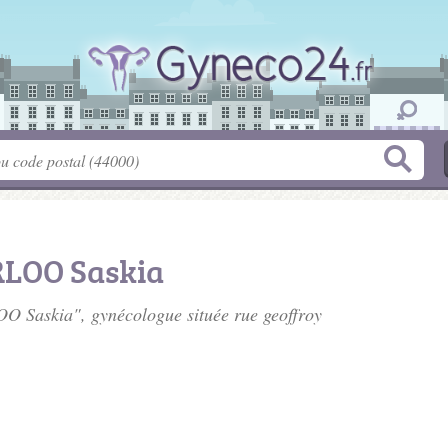
LOO Saskia
OO Saskia", gynécologue située
rue geoffroy