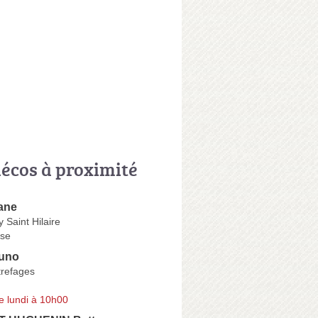
écos à proximité
ane
 Saint Hilaire
se
uno
refages
e lundi à 10h00