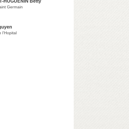
-HUGUENIN Betty
aint Germain
guyen
 l'Hopital