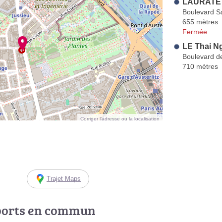
LAURATET
Boulevard S
655 mètres
Fermée
LE Thai N
Boulevard de
710 mètres
Corriger l’adresse ou la localisation
Trajet Maps
ports en commun