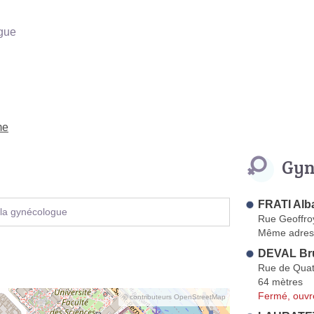
gue
me
Gyn
FRATI Alb
 la gynécologue
Rue Geoffroy
Même adres
DEVAL Br
Rue de Quat
64 mètres
Fermé, ouvr
© contributeurs OpenStreetMap