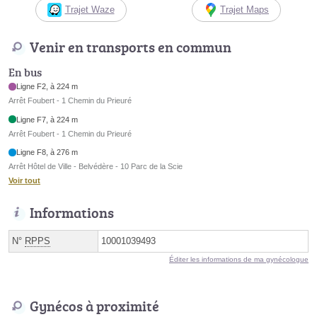
Trajet Waze
Trajet Maps
Venir en transports en commun
En bus
Ligne F2, à 224 m
Arrêt Foubert - 1 Chemin du Prieuré
Ligne F7, à 224 m
Arrêt Foubert - 1 Chemin du Prieuré
Ligne F8, à 276 m
Arrêt Hôtel de Ville - Belvédère - 10 Parc de la Scie
Voir tout
Informations
N°
RPPS
10001039493
Éditer les informations de ma gynécologue
Gynécos à proximité