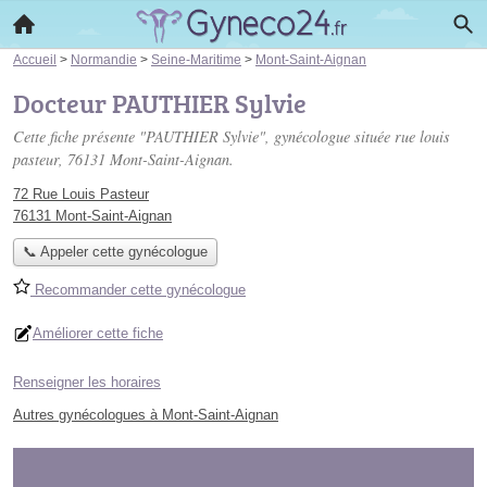
Accueil
>
Normandie
>
Seine-Maritime
>
Mont-Saint-Aignan
Docteur PAUTHIER Sylvie
Cette fiche présente "PAUTHIER Sylvie", gynécologue située
rue louis
pasteur
, 76131 Mont-Saint-Aignan.
72 Rue Louis Pasteur
76131 Mont-Saint-Aignan
📞 Appeler cette gynécologue
Recommander cette gynécologue
Améliorer cette fiche
Renseigner les horaires
Autres gynécologues à Mont-Saint-Aignan