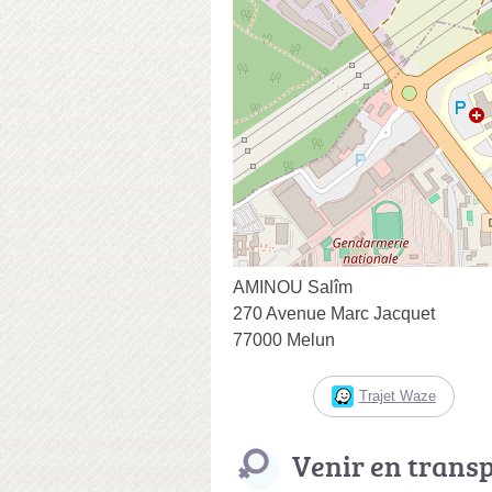
AMINOU Salîm
270 Avenue Marc Jacquet
77000 Melun
Trajet Waze
Venir en trans