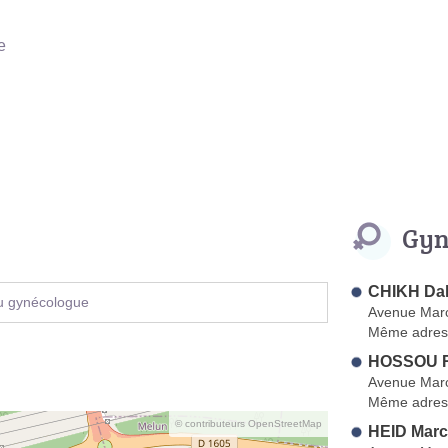
e
Gyn
CHIKH Dal
u gynécologue
Avenue Marc
Même adres
HOSSOU R
Avenue Marc
Même adres
© contributeurs OpenStreetMap
HEID Marc