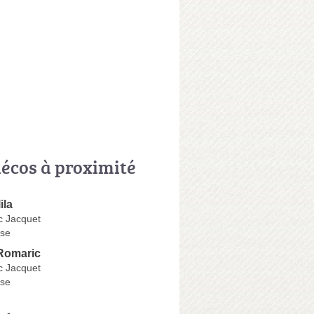
écos à proximité
ila
 Jacquet
se
omaric
 Jacquet
se