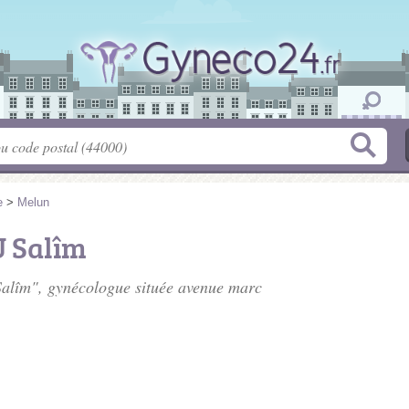
e
>
Melun
 Salîm
alîm", gynécologue située
avenue marc