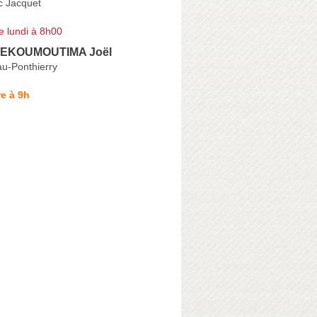
 Jacquet
e lundi à 8h00
EKOUMOUTIMA Joël
au-Ponthierry
e à 9h