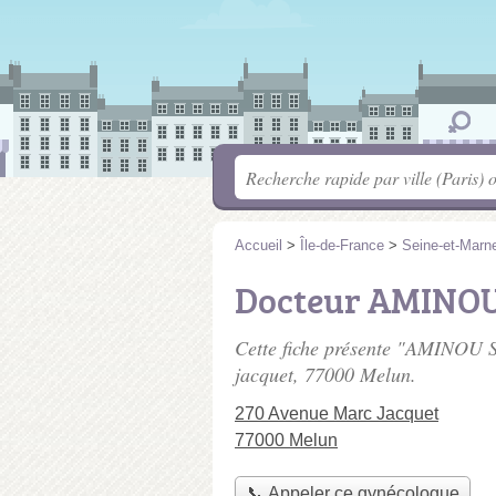
Accueil
>
Île-de-France
>
Seine-et-Marn
Docteur AMINOU
Cette fiche présente "AMINOU S
jacquet
, 77000 Melun.
270 Avenue Marc Jacquet
77000 Melun
📞 Appeler ce gynécologue