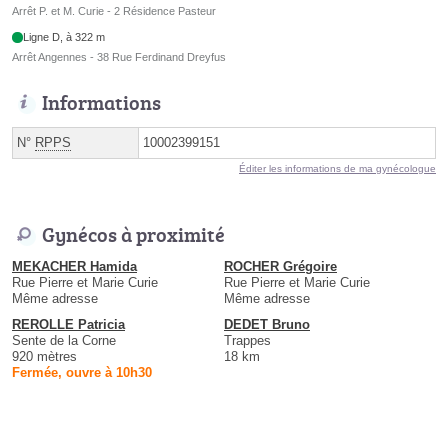
Arrêt P. et M. Curie - 2 Résidence Pasteur
Ligne D, à 322 m
Arrêt Angennes - 38 Rue Ferdinand Dreyfus
Informations
N°
RPPS
10002399151
Éditer les informations de ma gynécologue
Gynécos à proximité
MEKACHER Hamida
ROCHER Grégoire
Rue Pierre et Marie Curie
Rue Pierre et Marie Curie
Même adresse
Même adresse
REROLLE Patricia
DEDET Bruno
Sente de la Corne
Trappes
920 mètres
18 km
Fermée, ouvre à 10h30