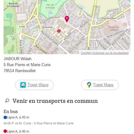
Corriger l’adresse ou la localisation
JABOUR Widah
5 Rue Pierre et Marie Curie
78514 Rambouillet
Trajet Waze
Trajet Maps
Venir en transports en commun
En bus
Ligne A, à 45 m
Arrêt P. et M. Curie - 5 Rue Pierre et Marie Curie
Ligne A, à 45 m