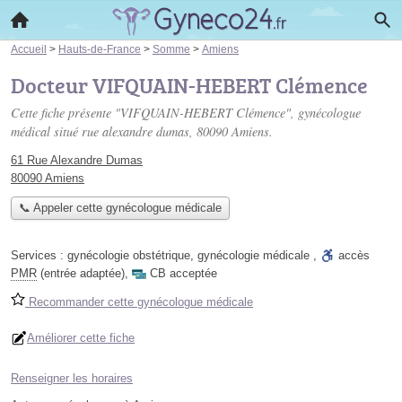
Accueil
>
Hauts-de-France
>
Somme
>
Amiens
Docteur VIFQUAIN-HEBERT Clémence
Cette fiche présente "VIFQUAIN-HEBERT Clémence", gynécologue
médical situé
rue alexandre dumas
, 80090 Amiens.
61 Rue Alexandre Dumas
80090 Amiens
📞 Appeler cette gynécologue médicale
Services :
gynécologie obstétrique
,
gynécologie médicale
,
accès
PMR
(entrée adaptée)
,
CB acceptée
Recommander cette gynécologue médicale
Améliorer cette fiche
Renseigner les horaires