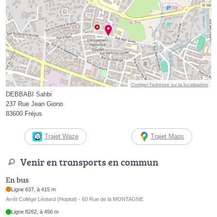
Corriger l’adresse ou la localisation
DEBBABI Sahbi
237 Rue Jean Giono
83600 Fréjus
Trajet Waze
Trajet Maps
Venir en transports en commun
En bus
Ligne 837, à 415 m
Arrêt Collège Léotard (Hopital) - 60 Rue de la MONTAGNE
Ligne 8262, à 456 m