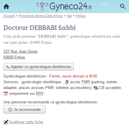
Accueil
>
Provence-Alpes-Côte d'Azur
>
Var
>
Fréjus
Docteur DEBBABI Sahbi
Cette fiche présente "DEBBABI Sahbi", gynécologue-obstétricien situé
rue jean giono
, 83600 Fréjus.
237 Rue Jean Giono
83600 Fréjus
📞 Appeler ce gynécologue-obstétricien
Gynécologue-obstétricien
-
Fermé, ouvre demain à 8h30
Services :
gynécologie obstétrique
,
accès
PMR
(parking, entrée
adaptée, places assises PMR, toilettes accessibles)
,
CB acceptée
,
uniquement sur
RDV
Une personne
recommande
ce gynécologue-obstétricien.
Je recommande
Améliorer cette fiche