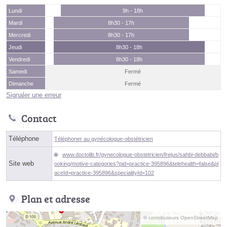
Lundi
9h - 18h
Mardi
8h30 - 17h
Mercredi
8h30 - 17h
Jeudi
8h30 - 18h
Vendredi
8h30 - 18h
Samedi
Fermé
Dimanche
Fermé
Signaler une erreur
Contact
Téléphone
Téléphoner au gynécologue-obstétricien
www.doctolib.fr/gynecologue-obstetricien/frejus/sahbi-debbabi/b
Site web
ooking/motive-categories?pid=practice-395896&telehealth=false&pl
aceId=practice-395896&specialityId=102
Plan et adresse
© contributeurs OpenStreetMap