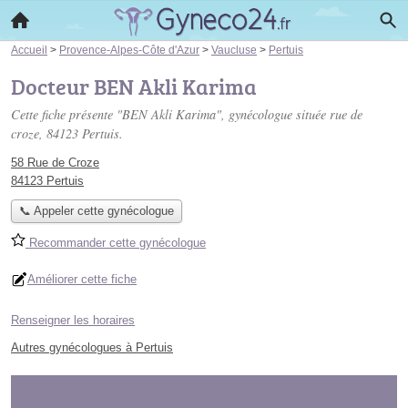
Accueil
>
Provence-Alpes-Côte d'Azur
>
Vaucluse
>
Pertuis
Docteur BEN Akli Karima
Cette fiche présente "BEN Akli Karima", gynécologue située
rue de
croze
, 84123 Pertuis.
58 Rue de Croze
84123 Pertuis
📞 Appeler cette gynécologue
Recommander cette gynécologue
Améliorer cette fiche
Renseigner les horaires
Autres gynécologues à Pertuis