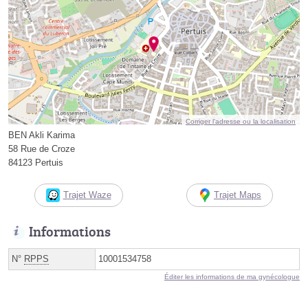
Corriger l’adresse ou la localisation
BEN Akli Karima
58 Rue de Croze
84123 Pertuis
Trajet Waze
Trajet Maps
Informations
N°
RPPS
10001534758
Éditer les informations de ma gynécologue