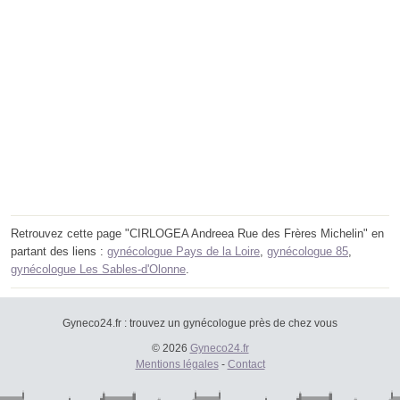
Retrouvez cette page "CIRLOGEA Andreea Rue des Frères Michelin" en
partant des liens :
gynécologue Pays de la Loire
,
gynécologue 85
,
gynécologue Les Sables-d'Olonne
.
Gyneco24.fr : trouvez un gynécologue près de chez vous
© 2026
Gyneco24.fr
Mentions légales
-
Contact