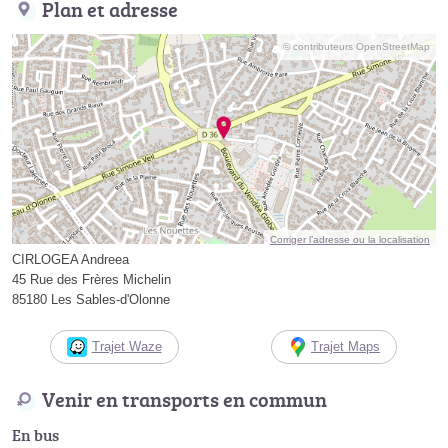
Plan et adresse
© contributeurs OpenStreetMap
Corriger l’adresse ou la localisation
CIRLOGEA Andreea
45 Rue des Frères Michelin
85180 Les Sables-d'Olonne
Trajet Waze
Trajet Maps
Venir en transports en commun
En bus