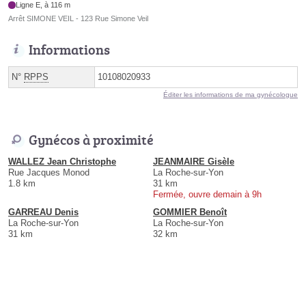
Ligne E, à 116 m
Arrêt SIMONE VEIL - 123 Rue Simone Veil
Informations
N°
RPPS
10108020933
Éditer les informations de ma gynécologue
Gynécos à proximité
WALLEZ Jean Christophe
JEANMAIRE Gisèle
Rue Jacques Monod
La Roche-sur-Yon
1.8 km
31 km
Fermée, ouvre demain à 9h
GARREAU Denis
GOMMIER Benoît
La Roche-sur-Yon
La Roche-sur-Yon
31 km
32 km