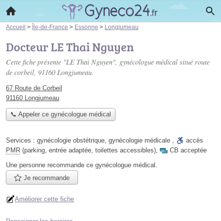
Accueil
>
Île-de-France
>
Essonne
>
Longjumeau
Docteur LE Thai Nguyen
Cette fiche présente "LE Thai Nguyen", gynécologue médical situé
route
de corbeil
, 91160 Longjumeau.
67 Route de Corbeil
91160 Longjumeau
📞 Appeler ce gynécologue médical
Services :
gynécologie obstétrique
,
gynécologie médicale
,
accès
PMR
(parking, entrée adaptée, toilettes accessibles)
,
CB acceptée
Une personne
recommande
ce gynécologue médical.
Je recommande
Améliorer cette fiche