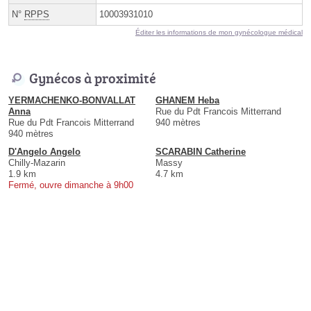
N°
RPPS
10003931010
Éditer les informations de mon gynécologue médical
Gynécos à proximité
YERMACHENKO-BONVALLAT
GHANEM Heba
Anna
Rue du Pdt Francois Mitterrand
Rue du Pdt Francois Mitterrand
940 mètres
940 mètres
D'Angelo Angelo
SCARABIN Catherine
Chilly-Mazarin
Massy
1.9 km
4.7 km
Fermé, ouvre dimanche à 9h00