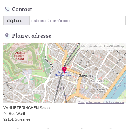
Contact
Téléphone
Téléphoner à la gynécologue
Plan et adresse
© contributeurs OpenStreetMap
Corriger l’adresse ou la localisation
VANLIEFERINGHEN Sarah
40 Rue Worth
92151 Suresnes