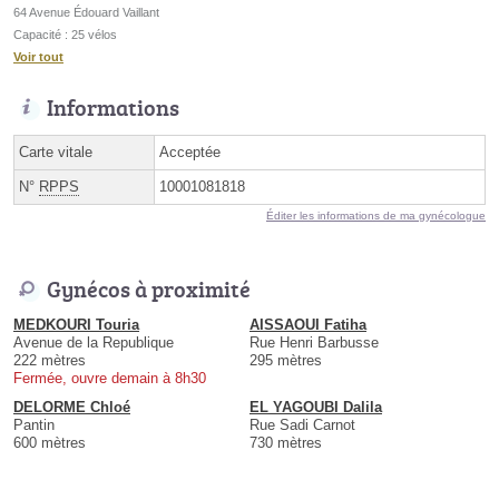
64 Avenue Édouard Vaillant
Capacité : 25 vélos
Voir tout
Informations
Carte vitale
Acceptée
N°
RPPS
10001081818
Éditer les informations de ma gynécologue
Gynécos à proximité
MEDKOURI Touria
AISSAOUI Fatiha
Avenue de la Republique
Rue Henri Barbusse
222 mètres
295 mètres
Fermée, ouvre demain à 8h30
DELORME Chloé
EL YAGOUBI Dalila
Pantin
Rue Sadi Carnot
600 mètres
730 mètres