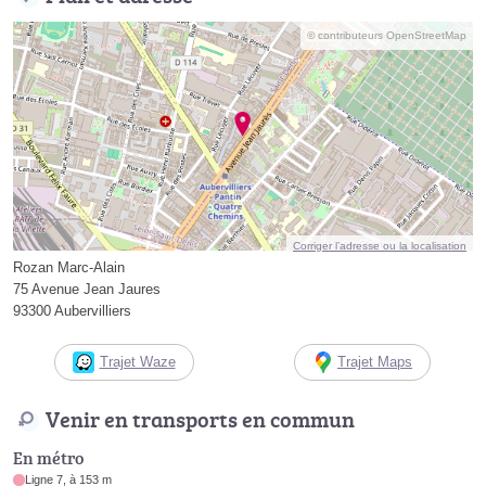
© contributeurs OpenStreetMap
Corriger l’adresse ou la localisation
Rozan Marc-Alain
75 Avenue Jean Jaures
93300 Aubervilliers
Trajet Waze
Trajet Maps
Venir en transports en commun
En métro
Ligne 7, à 153 m