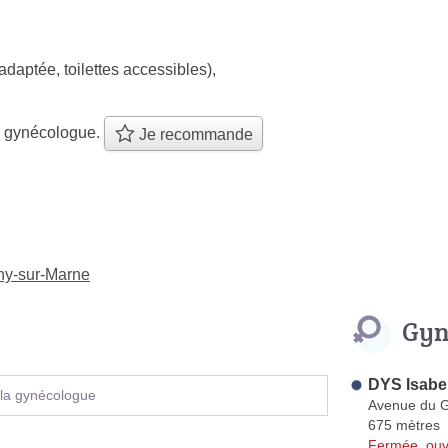
adaptée, toilettes accessibles)
,
e gynécologue.
Je recommande
ny-sur-Marne
Gyn
DYS Isabel
 la gynécologue
Avenue du G
675 mètres
Fermée, ouv