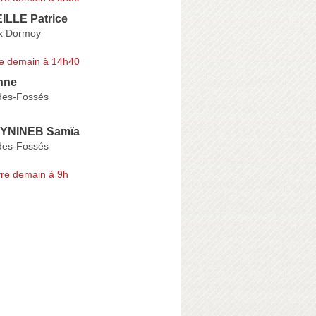
LLE Patrice
x Dormoy
e demain à 14h40
nne
des-Fossés
YNINEB Samïa
des-Fossés
re demain à 9h