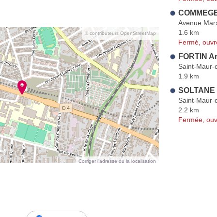
COMMEGEI
Avenue Mar
1.6 km
© contributeurs OpenStreetMap
Fermé, ouvr
FORTIN A
Saint-Maur-
1.9 km
SOLTANE 
Saint-Maur-
2.2 km
Fermée, ouv
Corriger l’adresse ou la localisation