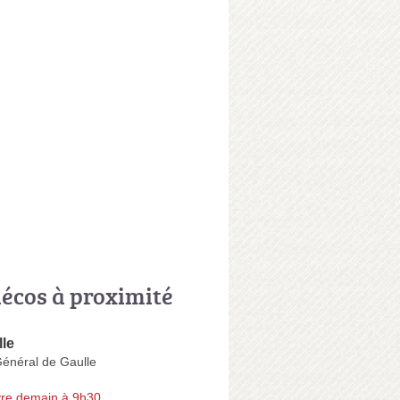
écos à proximité
le
énéral de Gaulle
re demain à 9h30