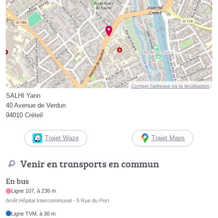
Corriger l’adresse ou la localisation
SALHI Yann
40 Avenue de Verdun
94010 Créteil
Trajet Waze
Trajet Maps
Venir en transports en commun
En bus
Ligne 107, à 236 m
Arrêt Hôpital Intercommunal - 5 Rue du Port
Ligne TVM, à 30 m