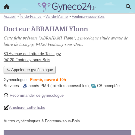
Accueil
>
Île-de-France
>
Val-de-Marne
>
Fontenay-sous-Bois
Docteur ABRAHAMI Ylann
Cette fiche présente "ABRAHAMI Ylann", gynécologue située
avenue de
lattre de tassigny
, 94120 Fontenay-sous-Bois.
80 Avenue de Lattre de Tassigny
94120 Fontenay-sous-Bois
📞 Appeler ce gynécologue
Gynécologue
-
Fermé, ouvre à 10h
Services :
accès
PMR
(toilettes accessibles)
,
CB acceptée
Recommander ce gynécologue
Améliorer cette fiche
Autres gynécologues à Fontenay-sous-Bois