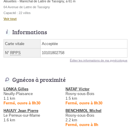
Alouettes - Maréchal de Lattre de Tassigny, à 61 m
64 Avenue de Lattre de Tassigny
Capacité : 22 vélos
Voir tout
Informations
Carte vitale
Acceptée
N°
RPPS
10101802758
Éditer les informations de ma gynécologue
Gynécos à proximité
LONKA Gilles
NATAF Victor
Neuilly-Plaisance
Rosny-sous-Bois
1.1 km
1.5 km
Fermé, ouvre à 8h30
Fermé, ouvre à 8h30
HAUUY Jean Pierre
BENCHIMOL Michel
Le Perreux-sur-Marne
Rosny-sous-Bois
1.6 km
2.2 km
Fermé, ouvre à 8h