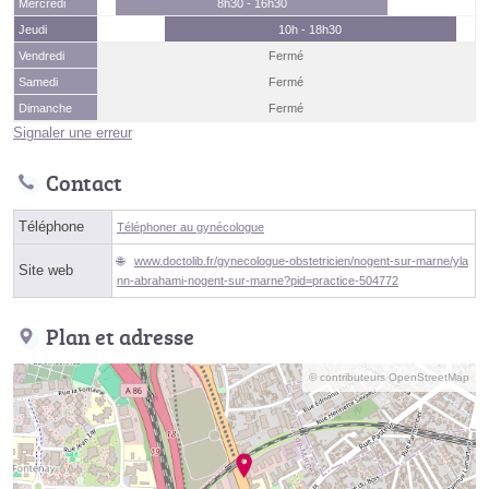
Mercredi
8h30 - 16h30
Jeudi
10h - 18h30
Vendredi
Fermé
Samedi
Fermé
Dimanche
Fermé
Signaler une erreur
Contact
Téléphone
Téléphoner au gynécologue
www.doctolib.fr/gynecologue-obstetricien/nogent-sur-marne/yla
Site web
nn-abrahami-nogent-sur-marne?pid=practice-504772
Plan et adresse
© contributeurs OpenStreetMap