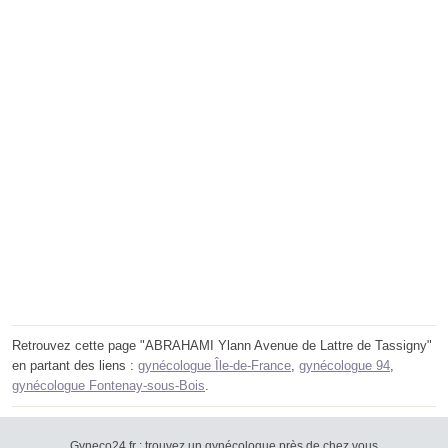
Retrouvez cette page "ABRAHAMI Ylann Avenue de Lattre de Tassigny"
en partant des liens :
gynécologue Île-de-France
,
gynécologue 94
,
gynécologue Fontenay-sous-Bois
.
Gyneco24.fr : trouvez un gynécologue près de chez vous