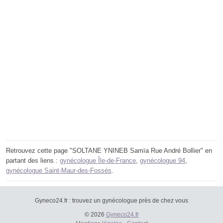
Retrouvez cette page "SOLTANE YNINEB Samïa Rue André Bollier" en
partant des liens :
gynécologue Île-de-France
,
gynécologue 94
,
gynécologue Saint-Maur-des-Fossés
.
Gyneco24.fr : trouvez un gynécologue près de chez vous
© 2026
Gyneco24.fr