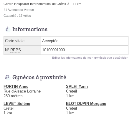
Centre Hospitalier Intercommunal de Créteil, à 1.11 km
41 Avenue de Verdun
Capacité : 17 vélos
Informations
Carte vitale
Acceptée
N°
RPPS
10100091999
Éditer les informations de mon gynécologue-obstétricien
Gynécos à proximité
FORTIN Anne
SALHI Yann
Rue d'Alsace Lorraine
Créteil
280 mètres
1 km
LEVET Solène
BLOT-DUPIN Morgane
Créteil
Créteil
1 km
1 km