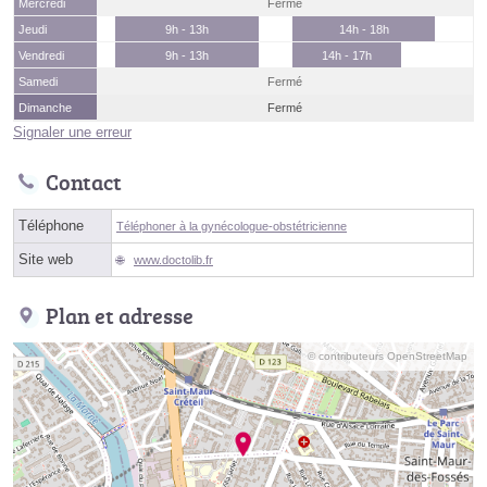
Mercredi
Fermé
Jeudi
9h - 13h
14h - 18h
Vendredi
9h - 13h
14h - 17h
Samedi
Fermé
Dimanche
Fermé
Signaler une erreur
Contact
Téléphone
Téléphoner à la gynécologue-obstétricienne
Site web
www.doctolib.fr
Plan et adresse
© contributeurs OpenStreetMap