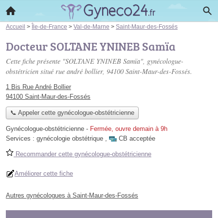
Accueil
>
Île-de-France
>
Val-de-Marne
>
Saint-Maur-des-Fossés
Docteur SOLTANE YNINEB Samïa
Cette fiche présente "SOLTANE YNINEB Samïa", gynécologue-
obstétricien situé
rue andré bollier
, 94100 Saint-Maur-des-Fossés.
1 Bis Rue André Bollier
94100 Saint-Maur-des-Fossés
📞 Appeler cette gynécologue-obstétricienne
Gynécologue-obstétricienne
-
Fermée, ouvre demain à 9h
Services :
gynécologie obstétrique
,
CB acceptée
Recommander cette gynécologue-obstétricienne
Améliorer cette fiche
Autres gynécologues à Saint-Maur-des-Fossés