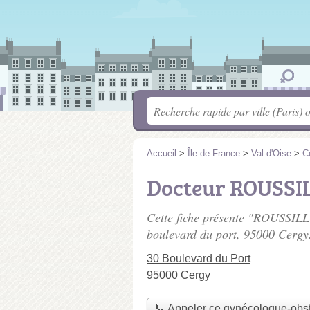
Accueil
>
Île-de-France
>
Val-d'Oise
>
C
Docteur ROUSSI
Cette fiche présente "ROUSSILLO
boulevard du port
, 95000 Cergy
30 Boulevard du Port
95000 Cergy
📞 Appeler ce gynécologue-obst