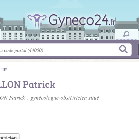
ergy
LLON Patrick
N Patrick", gynécologue-obstétricien situé
.
étricien