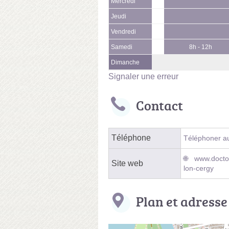
Mercredi
Jeudi
Vendredi
Samedi
8h - 12h
Dimanche
Signaler une erreur
Contact
Téléphone
Téléphoner au
www.doctol
Site web
lon-cergy
Plan et adresse