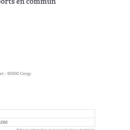
ports en commun
rt - 95000 Cergy
3260
Éditer les informations de mon gynécologue-obstétricien