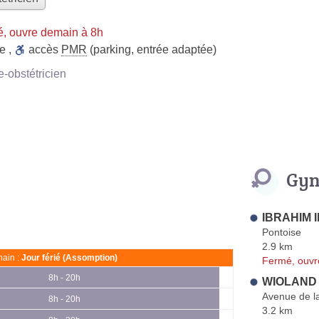
, ouvre demain à 8h
ue
,
accès
PMR
(parking, entrée adaptée)
obstétricien
Gyn
IBRAHIM I
Pontoise
2.9 km
ain :
Jour férié (Assomption)
Fermé, ouvr
8h - 20h
WIOLAND 
Avenue de la
8h - 20h
3.2 km