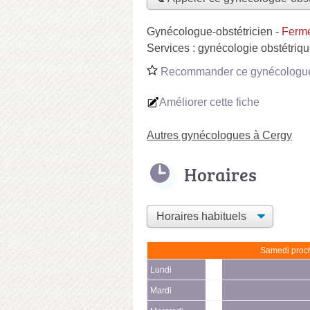
Gynécologue-obstétricien
-
Fermé
Services :
gynécologie obstétriq
Recommander ce gynécologue-
Améliorer cette fiche
Autres gynécologues à Cergy
Horaires
Samedi proch
Lundi
Mardi