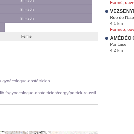
8h - 20h
Fermé, ouvr
8h - 20h
VEZSENYI
Rue de l'Es
8h - 20h
4.1 km
Fermée, ouv
Fermé
AMÉDÉO C
Pontoise
4.2 km
 gynécologue-obstétricien
ib.fr/gynecologue-obstetricien/cergy/patrick-roussil