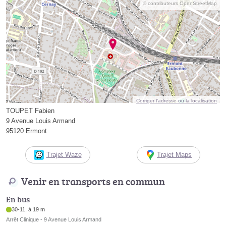
© contributeurs OpenStreetMap
Corriger l’adresse ou la localisation
TOUPET Fabien
9 Avenue Louis Armand
95120 Ermont
Trajet Waze
Trajet Maps
Venir en transports en commun
En bus
30-11, à 19 m
Arrêt Clinique - 9 Avenue Louis Armand