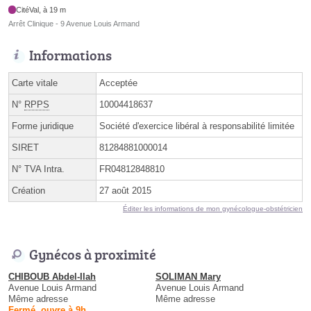
CitéVal, à 19 m
Arrêt Clinique - 9 Avenue Louis Armand
Informations
Carte vitale
Acceptée
N°
RPPS
10004418637
Forme juridique
Société d'exercice libéral à responsabilité limitée
SIRET
81284881000014
N° TVA Intra.
FR04812848810
Création
27 août 2015
Éditer les informations de mon gynécologue-obstétricien
Gynécos à proximité
CHIBOUB Abdel-Ilah
SOLIMAN Mary
Avenue Louis Armand
Avenue Louis Armand
Même adresse
Même adresse
Fermé, ouvre à 9h