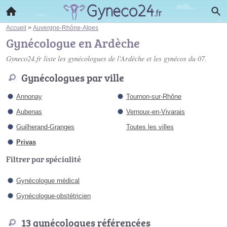
Accueil
>
Auvergne-Rhône-Alpes
Gynécologue en Ardèche
Gyneco24.fr liste les
gynécologues de l'Ardèche
et les gynécos du 07.
Gynécologues par ville
Annonay
Tournon-sur-Rhône
Aubenas
Vernoux-en-Vivarais
Guilherand-Granges
Toutes les villes
Privas
Filtrer par spécialité
Gynécologue médical
Gynécologue-obstétricien
13 gynécologues référencées