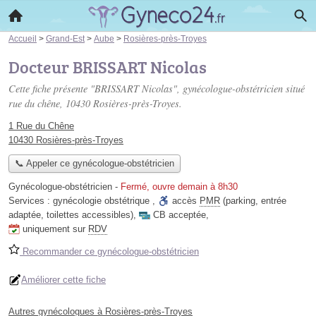
Accueil
>
Grand-Est
>
Aube
>
Rosières-près-Troyes
Docteur BRISSART Nicolas
Cette fiche présente "BRISSART Nicolas", gynécologue-obstétricien situé
rue du chêne
, 10430 Rosières-près-Troyes.
1 Rue du Chêne
10430 Rosières-près-Troyes
📞 Appeler ce gynécologue-obstétricien
Gynécologue-obstétricien
-
Fermé, ouvre demain à 8h30
Services :
gynécologie obstétrique
,
accès
PMR
(parking, entrée
adaptée, toilettes accessibles)
,
CB acceptée
,
uniquement sur
RDV
Recommander ce gynécologue-obstétricien
Améliorer cette fiche
Autres gynécologues à Rosières-près-Troyes