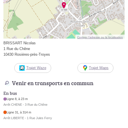
Corriger l’adresse ou la localisation
BRISSART Nicolas
1 Rue du Chêne
10430 Rosières-près-Troyes
Trajet Waze
Trajet Maps
Venir en transports en commun
En bus
Ligne 8, à 23 m
Arrêt CHENE - 3 Rue du Chêne
Ligne 31, à 314 m
Arrêt LIBERTE - 1 Rue Jules Ferry