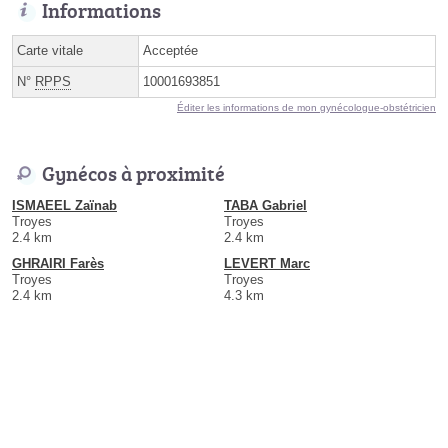
Informations
Carte vitale
Acceptée
N°
RPPS
10001693851
Éditer les informations de mon gynécologue-obstétricien
Gynécos à proximité
ISMAEEL Zaïnab
TABA Gabriel
Troyes
Troyes
2.4 km
2.4 km
GHRAIRI Farès
LEVERT Marc
Troyes
Troyes
2.4 km
4.3 km