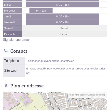
Mardi
8h30 - 18h
Mercredi
9h - 12h
Jeudi
8h30 - 18h
Vendredi
8h30 - 18h
Samedi
Fermé
Dimanche
Fermé
Signaler une erreur
Contact
Téléphone
Téléphoner au gynécologue-obstétricien
www.doctolib.fr/gynecologue/rosieres-pres-troyes/nicolas-briss
Site web
art
Plan et adresse
© contributeurs OpenStreetMap