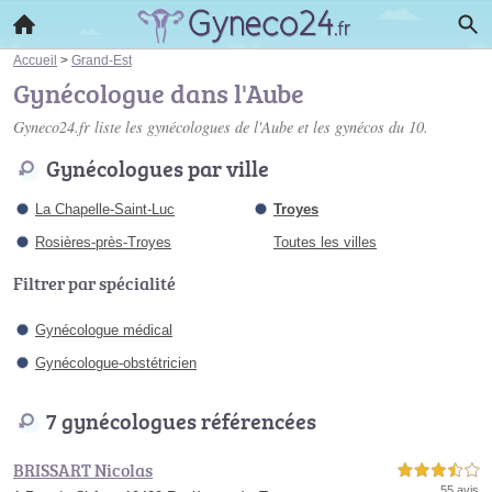
Accueil
>
Grand-Est
Gynécologue dans l'Aube
Gyneco24.fr liste les
gynécologues de l'Aube
et les gynécos du 10.
Gynécologues par ville
La Chapelle-Saint-Luc
Troyes
Rosières-près-Troyes
Toutes les villes
Filtrer par spécialité
Gynécologue médical
Gynécologue-obstétricien
7 gynécologues référencées
BRISSART Nicolas
3,5 étoiles sur 5
55 avis