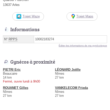
13637 Arles
Trajet Waze
Trajet Maps
Informations
N°
RPPS
10002183274
Éditer les informations de ma gynécologue
Gynécos à proximité
PIETRI Eric
LÉONARD Joëlle
Beaucaire
Nîmes
14 km
27 km
Fermé, ouvre lundi à 9h00
ROUANET Gilles
VANKELECOM Frieda
Nîmes
Nîmes
27 km
27 km