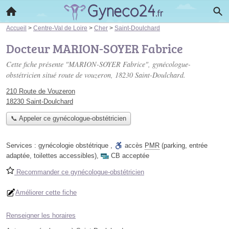
Accueil
>
Centre-Val de Loire
>
Cher
>
Saint-Doulchard
Docteur MARION-SOYER Fabrice
Cette fiche présente "MARION-SOYER Fabrice", gynécologue-
obstétricien situé
route de vouzeron
, 18230 Saint-Doulchard.
210 Route de Vouzeron
18230 Saint-Doulchard
📞 Appeler ce gynécologue-obstétricien
Services :
gynécologie obstétrique
,
accès
PMR
(parking, entrée
adaptée, toilettes accessibles)
,
CB acceptée
Recommander ce gynécologue-obstétricien
Améliorer cette fiche
Renseigner les horaires