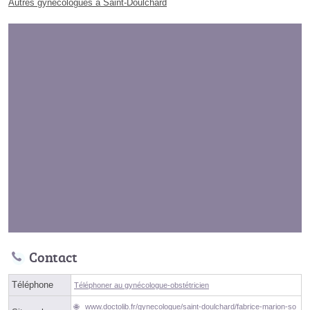
Autres gynécologues à Saint-Doulchard
Contact
Téléphone
Téléphoner au gynécologue-obstétricien
www.doctolib.fr/gynecologue/saint-doulchard/fabrice-marion-so