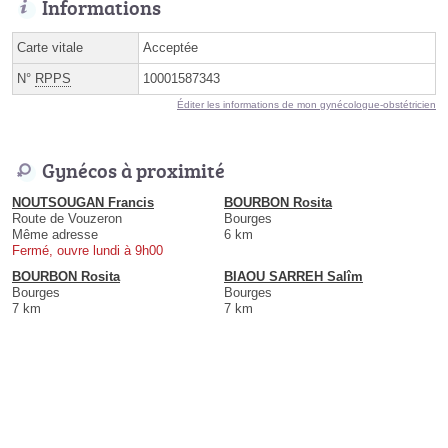
Informations
Carte vitale
Acceptée
N°
RPPS
10001587343
Éditer les informations de mon gynécologue-obstétricien
Gynécos à proximité
NOUTSOUGAN Francis
BOURBON Rosita
Route de Vouzeron
Bourges
Même adresse
6 km
Fermé, ouvre lundi à 9h00
BOURBON Rosita
BIAOU SARREH Salîm
Bourges
Bourges
7 km
7 km