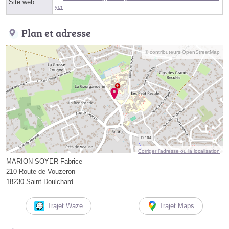
Site web
yer
Plan et adresse
© contributeurs OpenStreetMap
Corriger l’adresse ou la localisation
MARION-SOYER Fabrice
210 Route de Vouzeron
18230 Saint-Doulchard
Trajet Waze
Trajet Maps