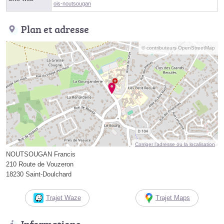
ois-noutsougan
Plan et adresse
© contributeurs OpenStreetMap
Corriger l’adresse ou la localisation
NOUTSOUGAN Francis
210 Route de Vouzeron
18230 Saint-Doulchard
Trajet Waze
Trajet Maps