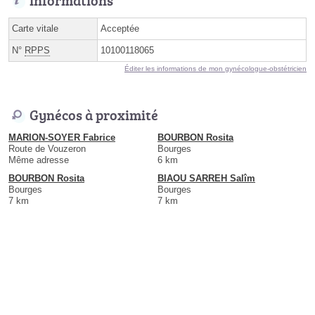
Informations
Carte vitale
Acceptée
N°
RPPS
10100118065
Éditer les informations de mon gynécologue-obstétricien
Gynécos à proximité
MARION-SOYER Fabrice
BOURBON Rosita
Route de Vouzeron
Bourges
Même adresse
6 km
BOURBON Rosita
BIAOU SARREH Salîm
Bourges
Bourges
7 km
7 km