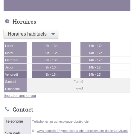
Horaires
Lundi
9h - 13h
14h - 17h
Mardi
9h - 13h
14h - 17h
Mercredi
9h - 13h
14h - 17h
Jeudi
9h - 13h
14h - 17h
Vendredi
9h - 13h
14h - 17h
Samedi
Fermé
Dimanche
Fermé
Signaler une erreur
Contact
Téléphone
Téléphoner au gynécologue-obstétricien
www.doctolib.fr/gynecologue-obstetricien/saint-doulchard/franc
Site web