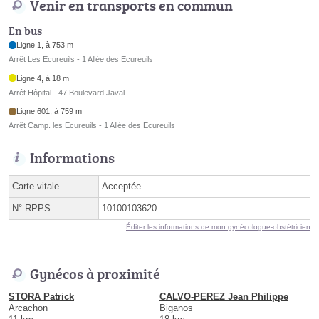
Venir en transports en commun
En bus
Ligne 1, à 753 m
Arrêt Les Ecureuils - 1 Allée des Ecureuils
Ligne 4, à 18 m
Arrêt Hôpital - 47 Boulevard Javal
Ligne 601, à 759 m
Arrêt Camp. les Ecureuils - 1 Allée des Ecureuils
Informations
Carte vitale
Acceptée
N°
RPPS
10100103620
Éditer les informations de mon gynécologue-obstétricien
Gynécos à proximité
STORA Patrick
CALVO-PEREZ Jean Philippe
Arcachon
Biganos