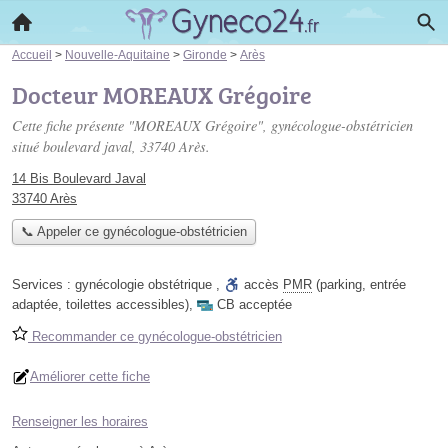
Accueil
>
Nouvelle-Aquitaine
>
Gironde
>
Arès
Docteur MOREAUX Grégoire
Cette fiche présente "MOREAUX Grégoire", gynécologue-obstétricien
situé
boulevard javal
, 33740 Arès.
14 Bis Boulevard Javal
33740 Arès
📞 Appeler ce gynécologue-obstétricien
Services :
gynécologie obstétrique
,
accès
PMR
(parking, entrée
adaptée, toilettes accessibles)
,
CB acceptée
Recommander ce gynécologue-obstétricien
Améliorer cette fiche
Renseigner les horaires