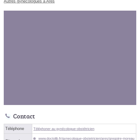
Autres gynécologues à Arès
Contact
Téléphone
Téléphoner au gynécologue-obstétricien
www.doctolib.fr/gynecologue-obstetricien/ares/gregoire-moreau