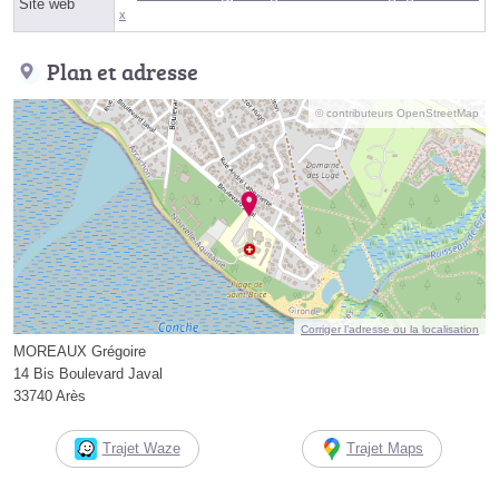
Site web
x
Plan et adresse
© contributeurs OpenStreetMap
Corriger l’adresse ou la localisation
MOREAUX Grégoire
14 Bis Boulevard Javal
33740 Arès
Trajet Waze
Trajet Maps