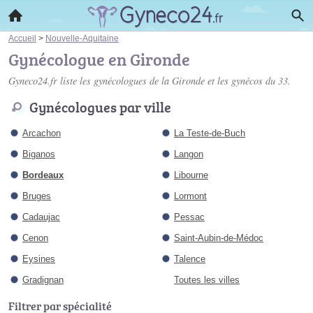
Accueil
>
Nouvelle-Aquitaine
Gynécologue en Gironde
Gyneco24.fr liste les
gynécologues de la Gironde
et les gynécos du 33.
Gynécologues par ville
Arcachon
La Teste-de-Buch
Biganos
Langon
Bordeaux
Libourne
Bruges
Lormont
Cadaujac
Pessac
Cenon
Saint-Aubin-de-Médoc
Eysines
Talence
Gradignan
Toutes les villes
Filtrer par spécialité