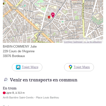
Corriger l’adresse ou la localisation
BABIN-COMMENY Julie
229 Cours de l'Argonne
33076 Bordeaux
Trajet Waze
Trajet Maps
Venir en transports en commun
En tram
Ligne B, à 313 m
Arrêt Barrière Saint-Genès - Place Louis Barthou