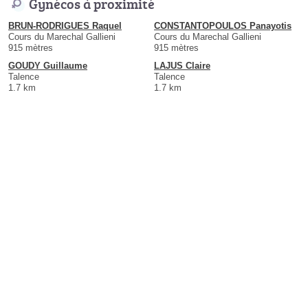
Gynécos à proximité
BRUN-RODRIGUES Raquel
CONSTANTOPOULOS Panayotis
Cours du Marechal Gallieni
Cours du Marechal Gallieni
915 mètres
915 mètres
GOUDY Guillaume
LAJUS Claire
Talence
Talence
1.7 km
1.7 km