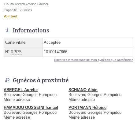
115 Boulevard Antoine Gautier
Capacité : 22 vélos
Voir tout
Informations
Carte vitale
Acceptée
N°
RPPS
10100147866
Éditer les informations de mon gynécologue-obstétricien
Gynécos à proximité
ABERGEL Aurélie
SCHIANO Alain
Boulevard Georges Pompidou
Boulevard Georges Pompidou
Même adresse
Même adresse
HAMADOU OUSSEINI Ismael
PORTMANN Héloïse
Boulevard Georges Pompidou
Boulevard Georges Pompidou
Même adresse
Même adresse