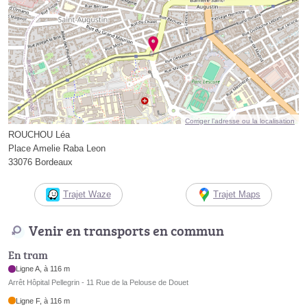
Corriger l’adresse ou la localisation
ROUCHOU Léa
Place Amelie Raba Leon
33076 Bordeaux
Trajet Waze
Trajet Maps
Venir en transports en commun
En tram
Ligne A, à 116 m
Arrêt Hôpital Pellegrin - 11 Rue de la Pelouse de Douet
Ligne F, à 116 m