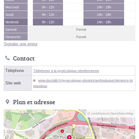
Mercredi
9h - 12h
14h - 18h
Jeudi
9h - 12h
14h - 18h
Vendredi
9h - 12h
14h - 18h
Samedi
Fermé
Dimanche
Fermé
Signaler une erreur
Contact
Téléphone
Téléphoner à la gynécologue-obstétricienne
www.doctolib.fr/gynecologue-obstetricien/toulouse/clemence-br
Site web
etaudeau
Plan et adresse
© contributeurs OpenStreetMap