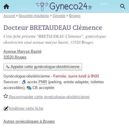
Accueil
>
Nouvelle-Aquitaine
>
Gironde
>
Bruges
Docteur BRETAUDEAU Clémence
Cette fiche présente "BRETAUDEAU Clémence", gynécologue-
obstétricien situé
avenue maryse bastié
, 33520 Bruges.
Avenue Maryse Bastié
33520 Bruges
📞 Appeler cette gynécologue-obstétricienne
Gynécologue-obstétricienne
-
Fermée, ouvre lundi à 9h00
Services :
accès
PMR
(parking, entrée adaptée, toilettes
accessibles)
,
CB acceptée
Recommander cette gynécologue-obstétricienne
Améliorer cette fiche
Autres gynécologues à Bruges