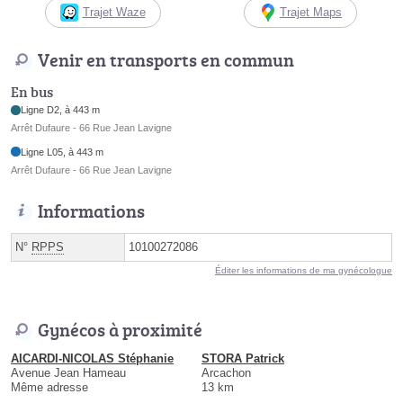
Trajet Waze
Trajet Maps
Venir en transports en commun
En bus
Ligne D2, à 443 m
Arrêt Dufaure - 66 Rue Jean Lavigne
Ligne L05, à 443 m
Arrêt Dufaure - 66 Rue Jean Lavigne
Informations
N°
RPPS
10100272086
Éditer les informations de ma gynécologue
Gynécos à proximité
AICARDI-NICOLAS Stéphanie
STORA Patrick
Avenue Jean Hameau
Arcachon
Même adresse
13 km