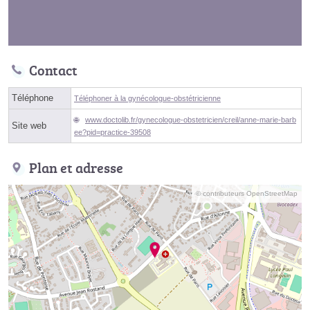
Contact
Téléphone
Téléphoner à la gynécologue-obstétricienne
www.doctolib.fr/gynecologue-obstetricien/creil/anne-marie-barb
Site web
ee?pid=practice-39508
Plan et adresse
© contributeurs OpenStreetMap