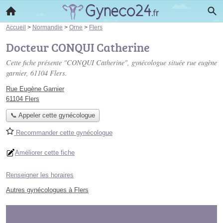
Accueil
>
Normandie
>
Orne
>
Flers
Docteur CONQUI Catherine
Cette fiche présente "CONQUI Catherine", gynécologue située
rue eugène
garnier
, 61104 Flers.
Rue Eugène Garnier
61104 Flers
📞 Appeler cette gynécologue
Recommander cette gynécologue
Améliorer cette fiche
Renseigner les horaires
Autres gynécologues à Flers