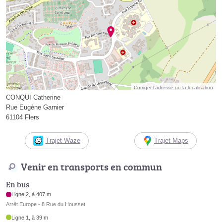
Corriger l’adresse ou la localisation
CONQUI Catherine
Rue Eugène Garnier
61104 Flers
Trajet Waze
Trajet Maps
Venir en transports en commun
En bus
Ligne 2, à 407 m
Arrêt Europe - 8 Rue du Housset
Ligne 1, à 39 m