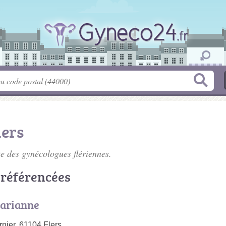
lers
te des
gynécologues flériennes
.
 référencées
arianne
ier, 61104 Flers