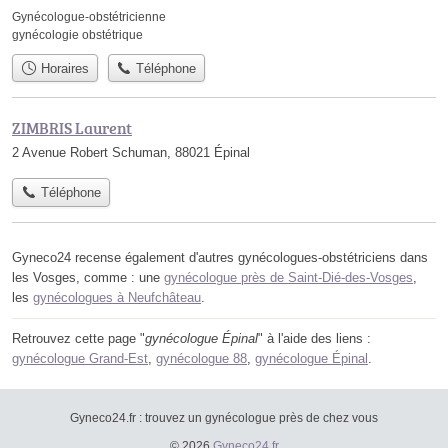
Gynécologue-obstétricienne
gynécologie obstétrique
Horaires
Téléphone
ZIMBRIS Laurent
2 Avenue Robert Schuman, 88021 Épinal
Téléphone
Gyneco24 recense également d'autres gynécologues-obstétriciens dans
les Vosges, comme : une
gynécologue près de Saint-Dié-des-Vosges
,
les
gynécologues à Neufchâteau
.
Retrouvez cette page "
gynécologue Épinal
" à l'aide des liens :
gynécologue Grand-Est
,
gynécologue 88
,
gynécologue Épinal
.
Gyneco24.fr : trouvez un gynécologue près de chez vous
© 2026
Gyneco24.fr