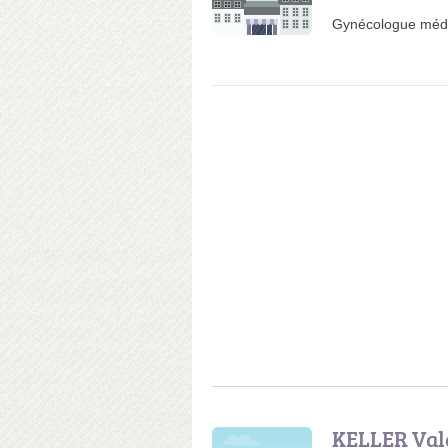
Gynécologue médi
KELLER Val