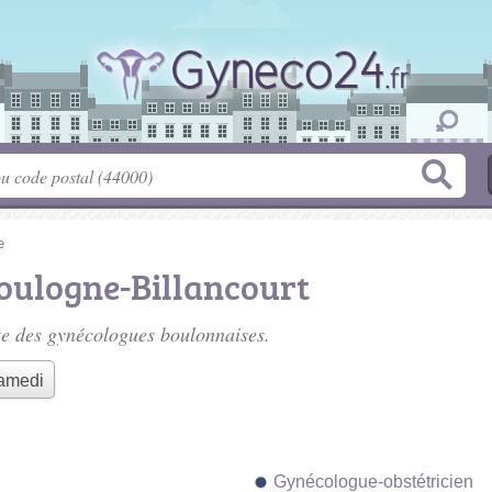
e
oulogne-Billancourt
te des
gynécologues boulonnaises
.
samedi
Gynécologue-obstétricien