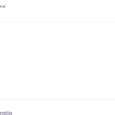
cal
entin