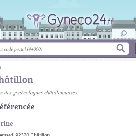
e
hâtillon
te des
gynécologues châtillonnaises
.
référencée
rine
emard, 92320 Châtillon