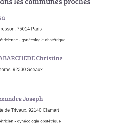
ans les communes proches
sa
resson, 75014 Paris
étricienne
-
gynécologie obstétrique
ABARCHEDE Christine
phoras, 92330 Sceaux
exandre Joseph
te de Trivaux, 92140 Clamart
tricien
-
gynécologie obstétrique