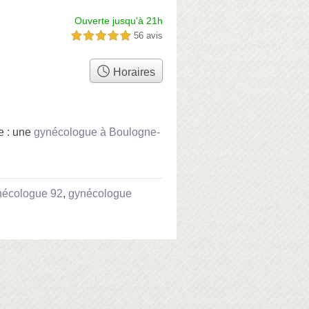
Ouverte jusqu'à 21h
56 avis
5,0 étoiles sur 5
Horaires
e : une
gynécologue à Boulogne-
nécologue 92
,
gynécologue