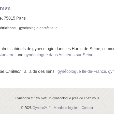
Imèn
e, 75015 Paris
étricienne
-
gynécologie obstétrique
utres cabinets de gynécologie dans les Hauts-de-Seine, comm
Nanterre
, une
gynécologue dans Asnières-sur-Seine
.
ue Châtillon
" à l'aide des liens :
gynécologue Île-de-France
,
gy
Gyneco24.fr : trouvez un gynécologue près de chez vous
© 2026
Gyneco24.fr
-
Mentions légales
-
Contact