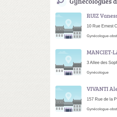
Gynécologues d
RUIZ Vanes
10 Rue Ernest C
Gynécologue-obst
MANCIET-L
3 Allee des So
Gynécologue
VIVANTI Al
157 Rue de la P
Gynécologue-obsté